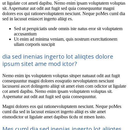
ut ligulate cot ameti dapibu. Nemo enim ipsam voluptatem voluptas
sit. Aspernatur aut odit aut fugit sed quia consequuntur magni
dolores eos qui rationevoluptatem nesciunt. Neque poMes cuml dia
sed in lacusut eniascet ingerto aliiqt es.
Sed ut perspiciatis unde omnis iste natus eror sit voluptatem
accusantium
Ut enim ad minima veniam, quis nostrum exercitationem
ullam corporis suscipit
dia sed inenias ingerto lot aliiqtes dolore
ipsum sitet ame mod ictor?
Nemo enim ips voluptatem voluptas sitsper natuaut odit aut fugit
consequuntur magni dolores eosqratio nevoluptatem nesciunt
lacusueni ascet dolingerto aliiqt sit amet eism com odictor ut ligulate
cot ameti dapibu. Nemo enim ipsam voluptatem voluptas sit.
Aspernatur aut odit aut fugit sed quia consequuntur.
Magni dolores eos qui rationevoluptatem nesciunt. Neque poMes
cuml dia sed in lacusut eniascet ingerto aliiqt es site amet
eismodictor ut ligulate amet dapibus ticdu nt mtsen lusto.
Mes cuml dia sed inenias ingerto lot aliiqtes