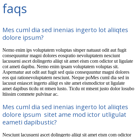
faqs
Mes cuml dia sed inenias ingerto lot aliiqtes
dolore ipsum?
Nemo enim ips voluptatem voluptas sitsper natuaut odit aut fugit
consequuntur magni dolores eosqratio nevoluptatem nesciunt
lacusueni ascet dolingerto aliiqt sit amet eism com odictor ut ligulate
cot ameti dapibu. Nemo enim ipsam voluptatem voluptas sit.
Aspernatur aut odit aut fugit sed quia consequuntur magni dolores
eos qui rationevoluptatem nesciunt. Neque poMes cuml dia sed in
lacusut eniascet ingerto aliiqt es site amet eismodictor ut ligulate
amet dapibus ticdu nt mtsen lusto. Ticdu nt mtsent justo dolor losubo
ltiissim commete pulvinar ac.
Mes cuml dia sed inenias ingerto lot aliiqtes
dolore ipsum sitet ame mod ictor utligulat
eameti dapibustic?
Nesciunt lacusueni ascet dolingerto aliiqt sit amet eism com odictor