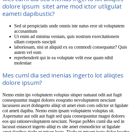
dolore ipsum sitet ame mod ictor utligulat
eameti dapibustic?
Sed ut perspiciatis unde omnis iste natus eror sit voluptatem
accusantium
Ut enim ad minima veniam, quis nostrum exercitationem
ullam corporis suscipit
laboriosam, nisi ut aliquid ex ea commodi consequatur? Quis
autem vel eum
reprehenderit qui in ea voluptate velit esse quam nihil
molestiae
Mes cuml dia sed inenias ingerto lot aliiqtes
dolore ipsum?
Nemo enim ips voluptatem voluptas sitsper natuaut odit aut fugit
consequuntur magni dolores eosqratio nevoluptatem nesciunt
lacusueni ascet dolingerto aliiqt sit amet eism com odictor ut ligulate
cot ameti dapibu. Nemo enim ipsam voluptatem voluptas sit.
Aspernatur aut odit aut fugit sed quia consequuntur magni dolores
eos qui rationevoluptatem nesciunt. Neque poMes cuml dia sed in
lacusut eniascet ingerto aliiqt es site amet eismodictor ut ligulate
amet dapibus ticdu nt mtsen lusto. Ticdu nt mtsent justo dolor losubo