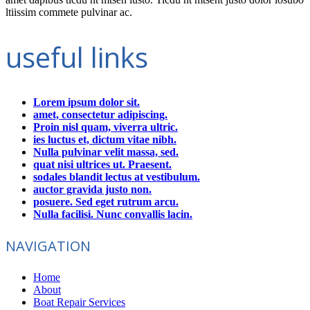
ltiissim commete pulvinar ac.
useful links
Lorem ipsum dolor sit.
amet, consectetur adipiscing.
Proin nisl quam, viverra ultric.
ies luctus et, dictum vitae nibh.
Nulla pulvinar velit massa, sed.
quat nisi ultrices ut. Praesent.
sodales blandit lectus at vestibulum.
auctor gravida justo non.
posuere. Sed eget rutrum arcu.
Nulla facilisi. Nunc convallis lacin.
NAVIGATION
Home
About
Boat Repair Services