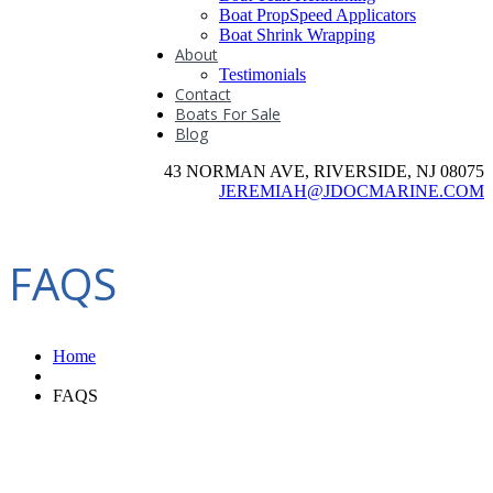
Boat PropSpeed Applicators
Boat Shrink Wrapping
About
Testimonials
Contact
Boats For Sale
Blog
43 NORMAN AVE, RIVERSIDE, NJ 08075
JEREMIAH@JDOCMARINE.COM
FAQS
Home
FAQS